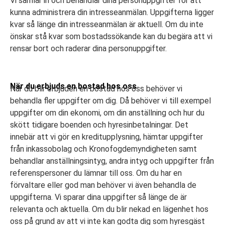
Vi samlar in och behandlar dina personuppgifter för att
kunna administrera din intresseanmälan. Uppgifterna ligger
kvar så länge din intresseanmälan är aktuell. Om du inte
önskar stå kvar som bostadssökande kan du begära att vi
rensar bort och raderar dina personuppgifter.
När du erbjuds en bostad hos oss
När du blir erbjuden en bostad hos oss behöver vi
behandla fler uppgifter om dig. Då behöver vi till exempel
uppgifter om din ekonomi, om din anställning och hur du
skött tidigare boenden och hyresinbetalningar. Det
innebär att vi gör en kreditupplysning, hämtar uppgifter
från inkassobolag och Kronofogdemyndigheten samt
behandlar anställningsintyg, andra intyg och uppgifter från
referenspersoner du lämnar till oss. Om du har en
förvaltare eller god man behöver vi även behandla de
uppgifterna. Vi sparar dina uppgifter så länge de är
relevanta och aktuella. Om du blir nekad en lägenhet hos
oss på grund av att vi inte kan godta dig som hyresgäst